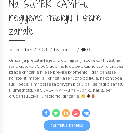
Na SUPER KAMP-u
negujemo tradiciju i stare
zanate
November 2, 2021
by admin
0
Grnčarija predstavlja jednu od najstarijih čovekovih veština,
staru gotovo 30.000 godina. Kroz celokupnu istoriju proces
izrade grnčarije nije se previše promenio. I dan danas se
koriste isti materijali, grnčarija se ručno oblikuje, nakon toga
suši i peče, a mnogi se sa pravom pitaju da li se radi o zanatu
ili umetnosti. Na SUPER KAMP-u na Rudniku naši super
drugari su uživali u radionici grnčarije.
CONTINUE READING