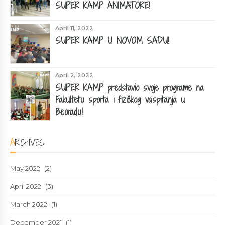
SUPER KAMP ANIMATORE!
April 11, 2022
SUPER KAMP U NOVOM SADU!
April 2, 2022
SUPER KAMP predstavio svoje programe na
Fakultetu sporta i fizičkog vaspitanja u
Beoradu!
ARCHIVES
May 2022
(2)
April 2022
(3)
March 2022
(1)
December 2021
(1)