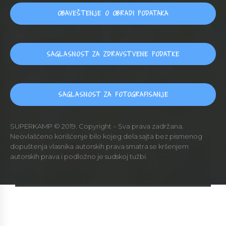
OBAVEŠTENJE O OBRADI PODATAKA
SAGLASNOST ZA ZDRAVSTVENE PODATKE
SAGLASNOST ZA FOTOGRAFISANJE
SUPERKAMP © 2019. Copyright – Sva prava zadržana.
Neovlašćeno korišćenje bilo kojeg dela sajta bez pismenog
dopuštenja vlasnika autorskih prava smatra se kršenjem
autorskih prava i podložno je sudskoj tužbi.