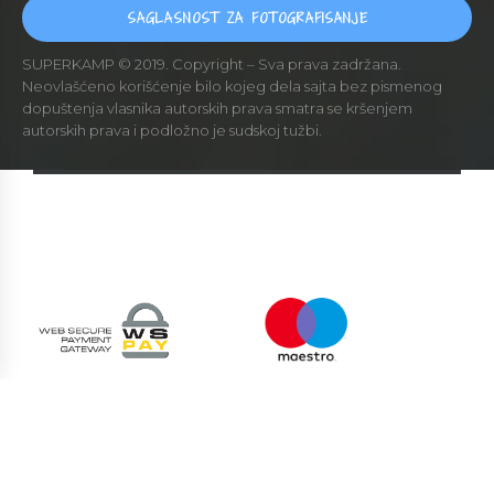
SAGLASNOST ZA FOTOGRAFISANJE
SUPERKAMP © 2019. Copyright – Sva prava zadržana.
Neovlašćeno korišćenje bilo kojeg dela sajta bez pismenog
dopuštenja vlasnika autorskih prava smatra se kršenjem
autorskih prava i podložno je sudskoj tužbi.