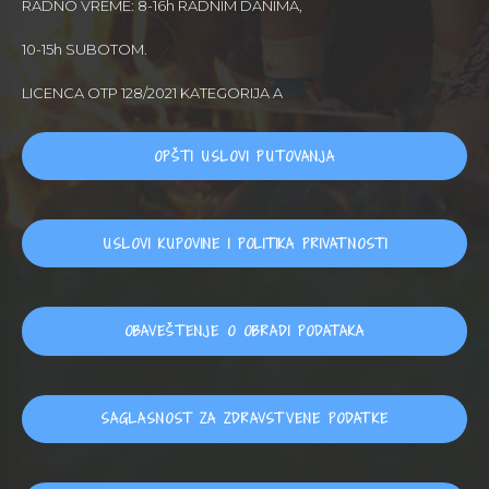
RADNO VREME: 8-16h RADNIM DANIMA,
10-15h SUBOTOM.
LICENCA OTP 128/2021 KATEGORIJA A
OPŠTI USLOVI PUTOVANJA
USLOVI KUPOVINE I POLITIKA PRIVATNOSTI
OBAVEŠTENJE O OBRADI PODATAKA
SAGLASNOST ZA ZDRAVSTVENE PODATKE