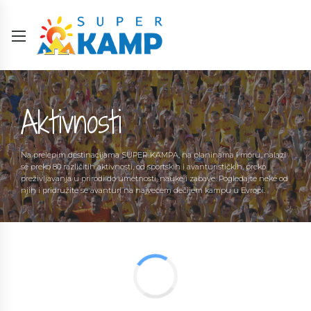
Aktivnosti
Na prelepim destinacijama SUPER KAMPA, na planinama i moru, nalazi
se preko 80 različitih aktivnosti, od sportskih i avanturističkih, preko
preživljavanja u prirodi do umetnosti, nauke i zabave. Pogledajte neke od
njih i pridružite se avanturi na najvećem dečijem kampu u Evropi.