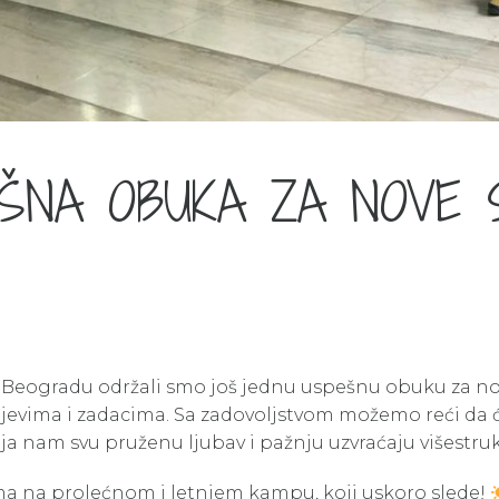
ŠNA OBUKA ZA NOVE 
u Beogradu održali smo još jednu uspešnu obuku za n
jevima i zadacima. Sa zadovoljstvom možemo reći da 
oja nam svu pruženu ljubav i pažnju uzvraćaju višestru
 na prolećnom i letnjem kampu, koji uskoro slede!