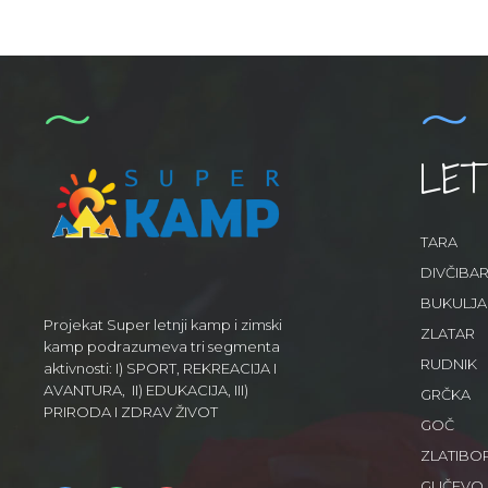
LET
TARA
DIVČIBA
BUKULJA
Projekat Super letnji kamp i zimski
ZLATAR
kamp podrazumeva tri segmenta
RUDNIK
aktivnosti: I) SPORT, REKREACIJA I
AVANTURA, II) EDUKACIJA, III)
GRČKA
PRIRODA I ZDRAV ŽIVOT
GOČ
ZLATIBO
GUČEVO