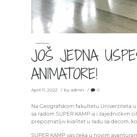
JOŠ JEDNA USPE
ANIMATORE!
April 11, 2022
by admin
0
Na Geografskom fakultetu Univerziteta 
sa radom SUPER KAMP-a i zajedničkim cil
prepoznatljiv kvalitet u radu sa decom, k
SUPER KAMP vas čeka u novim avanturama