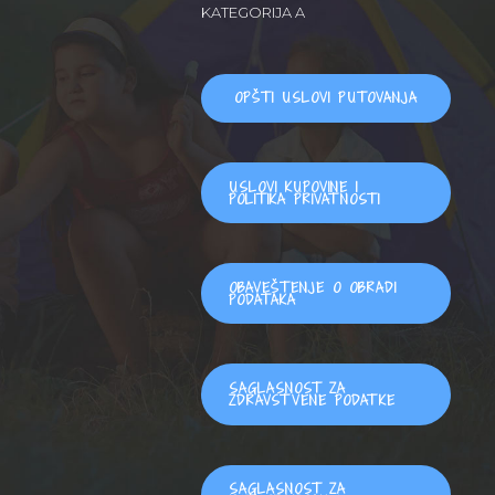
KATEGORIJA A
OPŠTI USLOVI PUTOVANJA
USLOVI KUPOVINE I
POLITIKA PRIVATNOSTI
OBAVEŠTENJE O OBRADI
PODATAKA
SAGLASNOST ZA
ZDRAVSTVENE PODATKE
SAGLASNOST ZA