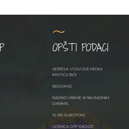
P
OPŠTI PODACI
ADRESA: VOJVODE MICKA
KRSTIĆA 1B/3
BEOGRAD
RADNO VREME: 8-16h RADNIM
DANIMA,
10-15h SUBOTOM.
LICENCA OTP 128/2021