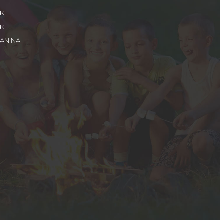
IK
IK
LANINA