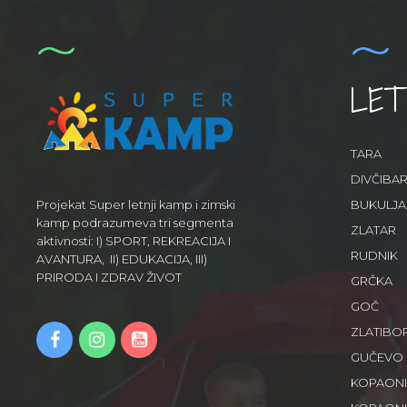
LET
TARA
DIVČIBA
BUKULJA
Projekat Super letnji kamp i zimski
kamp podrazumeva tri segmenta
ZLATAR
aktivnosti: I) SPORT, REKREACIJA I
RUDNIK
AVANTURA, II) EDUKACIJA, III)
PRIRODA I ZDRAV ŽIVOT
GRČKA
GOČ
ZLATIBO
GUČEVO
KOPAON