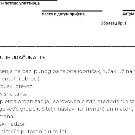
_____________________
U JE URAČUNATO:
ćenja na bazi punog pansiona (doručak, ručak, užina, 
nentalni obroci)
obuski prevoz
višna taksa
pletna organizacija i sprovođenje svih predviđenih s
ge vođe grupe (učitelji, nastavnici, treneri), animatori
žmana
ski nadzor
nizacija putovanja u celini