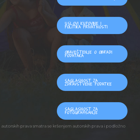
USLOVI KUPOVINE I
POLITIKA PRIVATNOSTI
OBAVEŠTENJE O OBRADI
PODATAKA
SAGLASNOST ZA
ZDRAVSTVENE PODATKE
SAGLASNOST ZA
FOTOGRAFISANJE
autorskih prava smatra se kršenjem autorskih prava i podložno