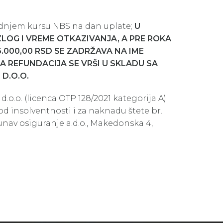
srednjem kursu NBS na dan uplate;
U
OG I VREME OTKAZIVANJA, A PRE ROKA
000,00 RSD SE ZADRŽAVA NA IME
 REFUNDACIJA SE VRŠI U SKLADU SA
D.O.O.
.o.o. (licenca OTP 128/2021 kategorija A)
 insolventnosti i za naknadu štete br.
unav osiguranje a.d.o., Makedonska 4,