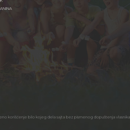
IK
LANINA
 korišćenje bilo kojeg dela sajta bez pismenog dopuštenja vlasnika 