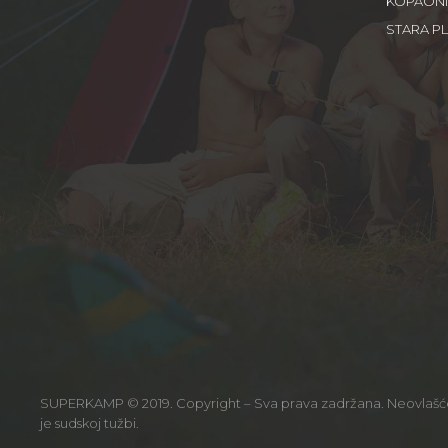
KOPAON
STARA P
SUPERKAMP © 2019. Copyright – Sva prava zadržana. Neovlašćeno
je sudskoj tužbi.