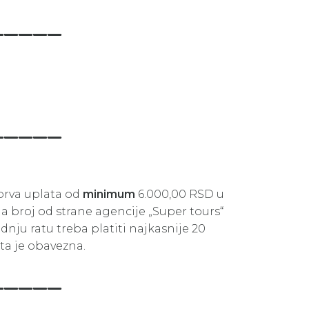
_____
_____
prva uplata od
minimum
6.000,00 RSD u
a broj od strane agencije „Super tours“
nju ratu treba platiti najkasnije 20
ta je obavezna.
_____