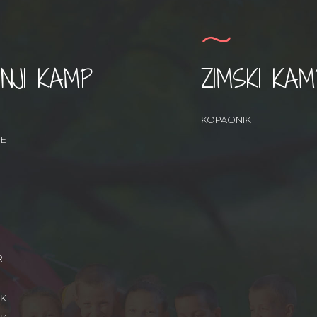
NJI KAMP
ZIMSKI KAM
KOPAONIK
RE
R
IK