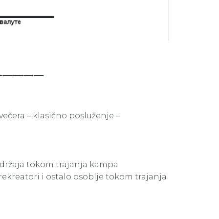
_____
večera – klasično posluženje –
adržaja tokom trajanja kampa
, rekreatori i ostalo osoblje tokom trajanja