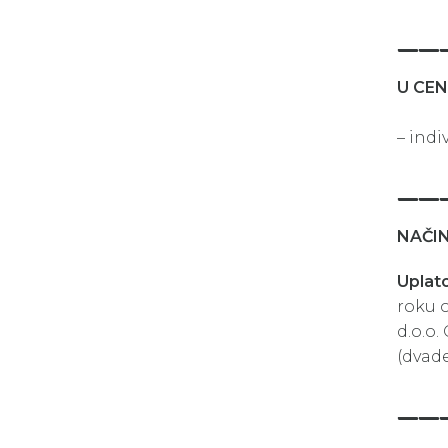
__
U CE
– indi
__
NAČIN
Uplato
roku o
d.o.o.
(dvad
__