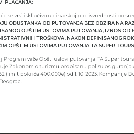
I PLAĆANJA:
je se vrši isključivo u dinarskoj protivvrednosti po 
JU ODUSTANKA OD PUTOVANJA BEZ OBZIRA NA RAZL
ISANOG OPŠTIM USLOVIMA PUTOVANJA, IZNOS OD 6.
ISTRATIVNIH TROŠKOVA. NAKON DEFINISANOG ROKA
IM OPŠTIM USLOVIMA PUTOVANJA TA SUPER TOURS 
j Program važe Opšti uslovi putovanja. TA Super tours d
uje Zakonom o turizmu propisanu polisu osiguranja od
2 (limit pokrića 400.000e) od 1. 10. 2023. Kompanije D
 Beograd.