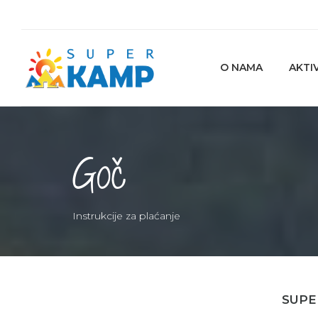
O NAMA
AKTI
Goč
Instrukcije za plaćanje
SUPE