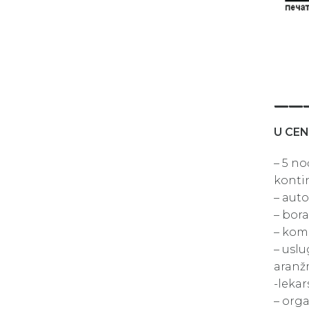
__
U CEN
– 5 no
konti
– aut
– bora
– kom
– uslu
aran
-lekar
– orga