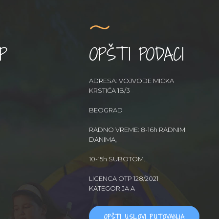
P
OPŠTI PODACI
ADRESA: VOJVODE MICKA
KRSTIĆA 1B/3
BEOGRAD
RADNO VREME: 8-16h RADNIM
DANIMA,
10-15h SUBOTOM.
LICENCA OTP 128/2021
KATEGORIJA A
OPŠTI USLOVI PUTOVANJA