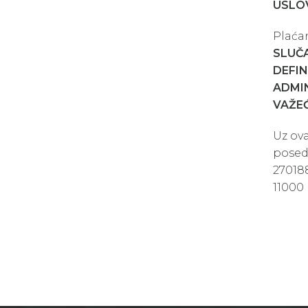
USLOV
Plaćan
SLUČA
DEFIN
ADMIN
VAŽEĆ
Uz ova
posed
270188
11000