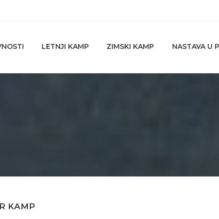
VNOSTI
LETNJI KAMP
ZIMSKI KAMP
NASTAVA U P
R KAMP