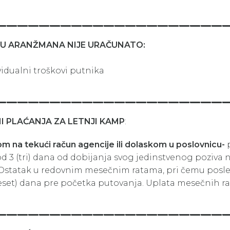
_____________________
NU ARANŽMANA NIJE URAČUNATO:
vidualni troškovi putnika
_____________________
I PLAĆANJA ZA LETNJI KAMP
:
m na tekući račun agencije ili dolaskom u poslovnicu-
d 3 (tri) dana od dobijanja svog jedinstvenog poziva n
 Ostatak u redovnim mesečnim ratama, pri čemu posled
eset) dana pre početka putovanja. Uplata mesečnih ra
_____________________